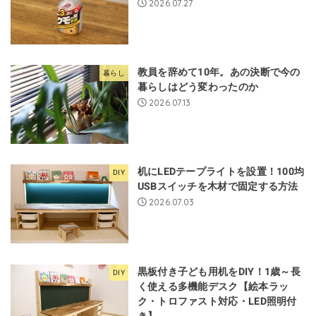
2026.07.27
教員を辞めて10年。あの決断で今の
暮らし
暮らしはどう変わったのか
2026.07.13
机にLEDテープライトを設置！100均
DIY
USBスイッチを木材で固定する方法
2026.07.03
黒板付き子ども用机をDIY！1歳～長
DIY
く使える多機能デスク【絵本ラッ
ク・トロファスト対応・LED照明付