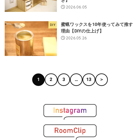
き】
2026.06.05
蜜蝋ワックスを10年使ってみて推す
DIY
理由【DIYの仕上げ】
2026.05.26
1
2
3
…
13
＞