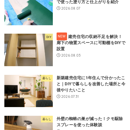
で使った塗り方と仕上がりを紹介
2026.08.07
建売住宅の収納不足を解決！
DIY
廊下の物置スペースに可動棚をDIYで
設置
2026.08.03
新築建売住宅に1年住んで分かったこ
暮らし
と｜DIYで暮らしを改善した場所と今
後やりたいこと
2026.07.31
外壁の蜘蛛の巣が減った！クモ駆除
暮らし
スプレーを使った体験談