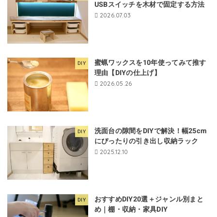
USBスイッチを木材で固定する方法
2026.07.03
蜜蝋ワックスを10年使ってみて推す
DIY
理由【DIYの仕上げ】
2026.05.26
洗面台の隙間をDIYで解決！幅25cm
DIY
にぴったりの引き出し収納ラック
2025.12.10
おすすめDIY20選＋ジャンル別まと
DIY
め｜棚・収納・家具DIY