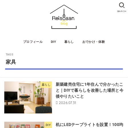
SEARCH
プロフィール
DIY
暮らし
おでかけ・体験
家具
新築建売住宅に1年住んで分かったこ
暮らし
と｜DIYで暮らしを改善した場所と今
後やりたいこと
2026.07.31
机にLEDテープライトを設置！100均
DIY