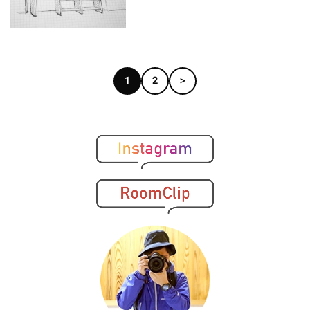
1
2
＞