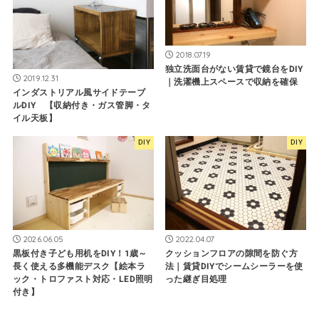
2018.07.19
独立洗面台がない賃貸で鏡台をDIY
2019.12.31
｜洗濯機上スペースで収納を確保
インダストリアル風サイドテーブ
ルDIY 【収納付き・ガス管脚・タ
イル天板】
DIY
DIY
2026.06.05
2022.04.07
黒板付き子ども用机をDIY！1歳～
クッションフロアの隙間を防ぐ方
長く使える多機能デスク【絵本ラ
法｜賃貸DIYでシームシーラーを使
ック・トロファスト対応・LED照明
った継ぎ目処理
付き】