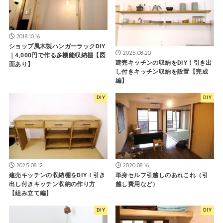
2018.10.16
ショップ風木製ハンガーラックDIY
2025.08.20
｜4,000円で作る多機能収納棚【図
建売キッチンの収納をDIY！引き出
面あり】
し付きキッチン収納を設置【完成
編】
DIY
DIY
2025.08.12
2020.08.16
建売キッチンの収納棚をDIY！引き
単身セルフ引越しのあれこれ（引
出し付きキッチン収納の作り方
越し費用など）
【組み立て編】
DIY
DIY