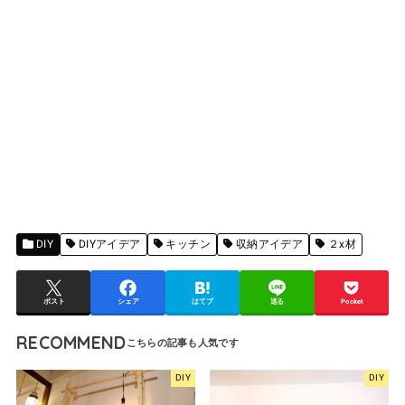
DIY
DIYアイデア
キッチン
収納アイデア
２x材
ポスト
シェア
はてブ
送る
Pocket
RECOMMEND
DIY
DIY