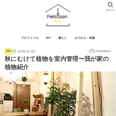
SEARCH
プロフィール
DIY
暮らし
おでかけ・体験
reisaaaan
2018.10.30
DIY
秋にむけて植物を室内管理〜我が家の
植物紹介