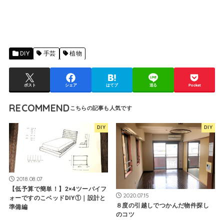
DIY
手芸
植物
ポスト
シェア
はてブ
送る
Pocket
RECOMMEND
DIY
DIY
2018.08.07
【低予算で簡単！】2×4ツーバイフ
2020.07.15
ォーですのこベッドDIY①｜設計と
８度の引越しでつかんだ物件探し
準備編
のコツ