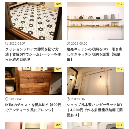
DIY
DIY
2022.04.07
2025.08.20
クッションフロアの隙間を防ぐ方
建売キッチンの収納をDIY！引き出
法｜賃貸DIYでシームシーラーを使
し付きキッチン収納を設置【完成
った継ぎ目処理
編】
DIY
DIY
2019.04.19
2018.10.16
IKEAのチェストを簡単DIY【600円
ショップ風木製ハンガーラックDIY
でアンティーク風にアレンジ】
｜4,000円で作る多機能収納棚【図
面あり】
DIY
DIY