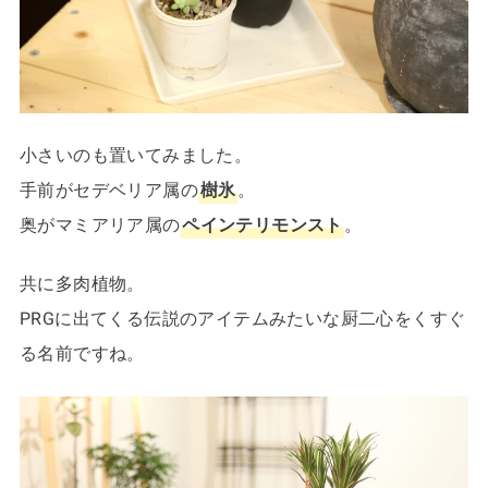
小さいのも置いてみました。
手前がセデベリア属の
樹氷
。
奥がマミアリア属の
ペインテリモンスト
。
共に多肉植物。
PRGに出てくる伝説のアイテムみたいな厨二心をくすぐ
る名前ですね。